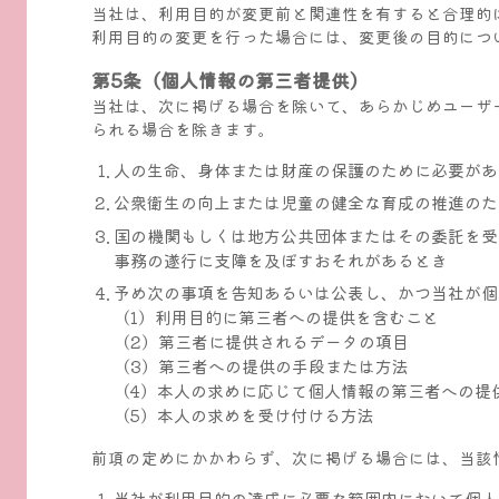
当社は、利用目的が変更前と関連性を有すると合理的
利用目的の変更を行った場合には、変更後の目的につ
第5条（個人情報の第三者提供）
当社は、次に掲げる場合を除いて、あらかじめユーザ
られる場合を除きます。
人の生命、身体または財産の保護のために必要があ
公衆衛生の向上または児童の健全な育成の推進のた
国の機関もしくは地方公共団体またはその委託を受
事務の遂行に支障を及ぼすおそれがあるとき
予め次の事項を告知あるいは公表し、かつ当社が個
（1）利用目的に第三者への提供を含むこと
（2）第三者に提供されるデータの項目
（3）第三者への提供の手段または方法
（4）本人の求めに応じて個人情報の第三者への提
（5）本人の求めを受け付ける方法
前項の定めにかかわらず、次に掲げる場合には、当該
当社が利用目的の達成に必要な範囲内において個人