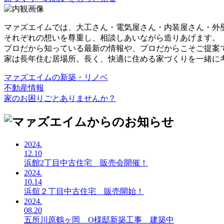
マァズエイムでは、大工さん・電気屋さん・内装屋さん・外
それぞれの想いを尊重し、相談しあいながら造りあげます。
プロだから知っている最新の情報や、プロだからこそご提案
家は長年住む居場所。長く、快適に住める家づくりを一緒に
マァズエイムの新築・リノベ
不動産情報
家のお困りごとありませんか？
2024.
12.10
浜館2丁目中古住宅 販売会開催！
2024.
10.14
浜舘２丁目中古住宅 販売開始！
2024.
08.20
五所川原鶴ヶ岡 O様邸新築工事 建築中