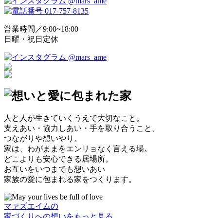
営業時間／9:00~18:00
日曜・祝日定休
人と人が生きていくうえで大切なこと。
支
えあい・
協力
しあい・
手
を
取
り
合
うこと。
つながりや想いやり。
家は、わがままをエンリョなく言える場。
どこよりも安心できる居場所。
お互いをいつまでも
想
いあい
家族の
愛
に包まれる家をつくります。
マァズエイムの
家づくりへの想いをもっと見る